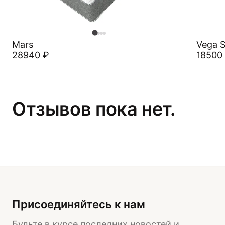
Mars
Vega S
28940
₽
18500
Отзывов пока нет.
Присоединяйтесь к нам
Будьте в курсе последних новостей и