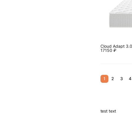
Cloud Adapt 3.
17150
₽
1
2
3
4
test text