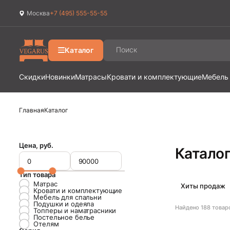
Москва
+7 (495) 555-55-55
Ваш город
Москва
?
Каталог
Да
Изменить
Скидки
Новинки
Матрасы
Кровати и комплектующие
Мебель
Главная
Каталог
Цена, руб.
Катало
Тип товара
Матрас
Хиты продаж
Кровати и комплектующие
Мебель для спальни
Подушки и одеяла
Найдено
188
товар
Топперы и наматрасники
Постельное белье
Отелям