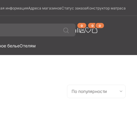
ая информация
Адреса магазинов
Статус заказа
Конструктор матраса
0
0
0
ное белье
Отелям
По популярности