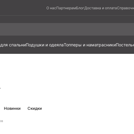
О нас
Партнерам
Блог
Доставка и оплата
Справочн
 для спальни
Подушки и одеяла
Топперы и наматрасники
Постель
г
Новинки
Скидки
ов