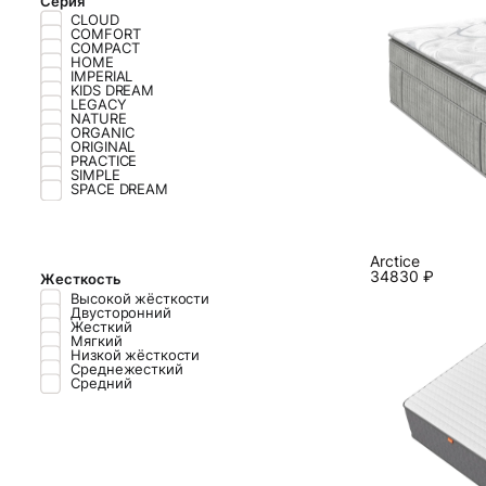
Серия
CLOUD
COMFORT
COMPACT
HOME
IMPERIAL
KIDS DREAM
LEGACY
NATURE
ORGANIC
ORIGINAL
PRACTICE
SIMPLE
SPACE DREAM
Arctice
34830
₽
Жесткость
Высокой жёс­ткос­ти
Двусторонний
Жесткий
Мягкий
Низ­кой жёс­ткос­ти
Среднежесткий
Средний