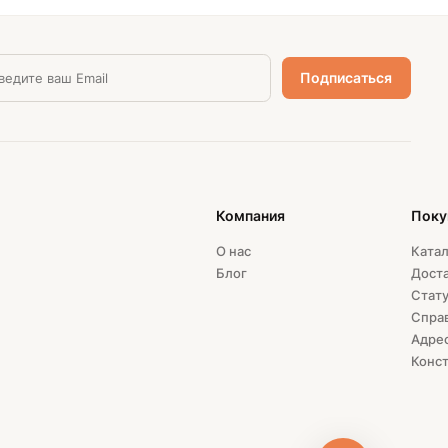
Компания
Поку
О нас
Катал
Блог
Доста
Стату
Спра
Адрес
Конст