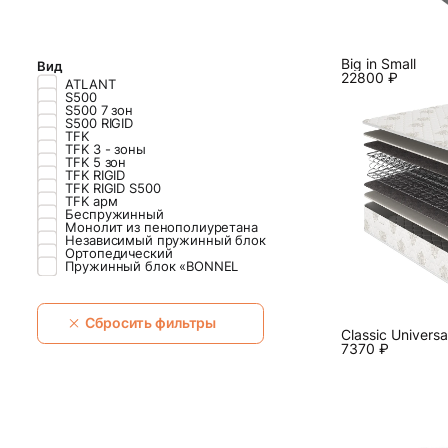
Big in Small
Вид
22800
₽
ATLANT
S500
S500 7 зон
S500 RIGID
TFK
TFK 3 - зоны
TFK 5 зон
TFK RIGID
TFK RIGID S500
TFK арм
Беспружинный
Монолит из пенополиуретана
Независимый пружинный блок
Ортопедический
Пружинный блок «BONNEL
Сбросить фильтры
Classiс Universa
7370
₽