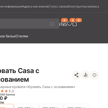
ая информация
Адреса магазинов
Статус заказа
Конструктор матраса
0
0
0
ное белье
Отелям
вать Casa с
нованием
ерные кровати «Кровать Casa с основанием»
5.0
566 Баллов
70
₽
ры