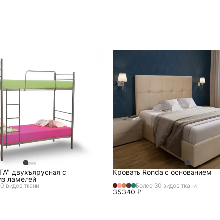
ГА" двухъярусная с
Кровать Ronda с основанием
из ламелей
0 видов ткани
Более 30 видов ткани
35340
₽