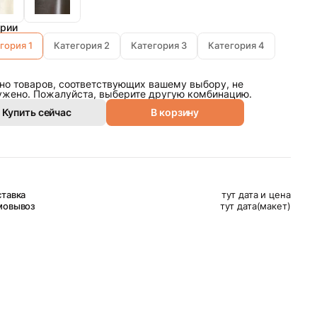
ории
гория 1
Категория 2
Категория 3
Категория 4
но товаров, соответствующих вашему выбору, не
ужено. Пожалуйста, выберите другую комбинацию.
Купить сейчас
В корзину
тавка
тут дата и цена
мовывоз
тут дата(макет)