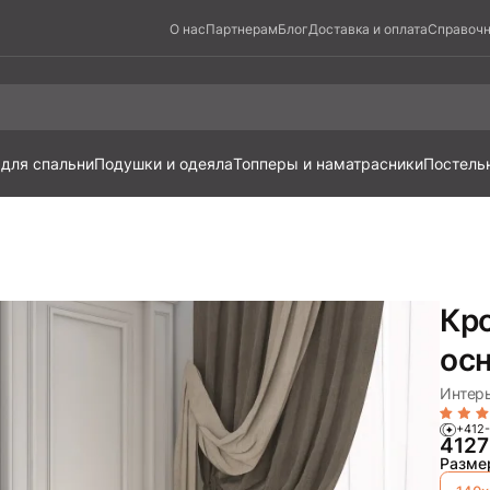
О нас
Партнерам
Блог
Доставка и оплата
Справочн
 для спальни
Подушки и одеяла
Топперы и наматрасники
Постель
Кро
ос
Интерь
+412-
412
Разме