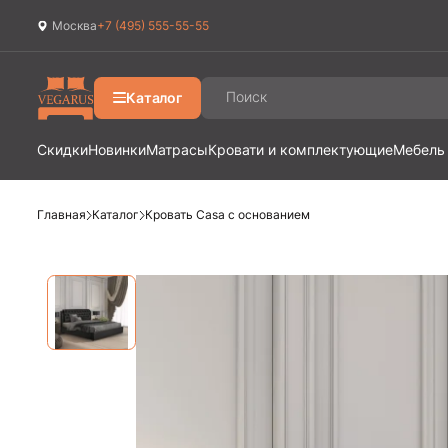
Москва
+7 (495) 555-55-55
Ваш город
Москва
?
Каталог
Да
Изменить
Скидки
Новинки
Матрасы
Кровати и комплектующие
Мебель
Главная
Каталог
Кровать Casa с основанием