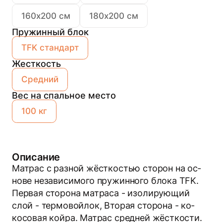
160х200 см
180х200 см
Пружинный блок
TFK стандарт
Жесткость
Средний
Вес на спальное место
100 кг
Описание
Мат­рас с раз­ной жёс­ткостью сто­рон на ос­
но­ве не­зави­симо­го пру­жин­но­го бло­ка TFK.
Пер­вая сто­рона мат­ра­са - изо­лиру­ющий
слой - тер­мо­вой­лок, Вто­рая сто­рона - ко­
косо­вая кой­ра. Мат­рас сред­ней жёс­ткос­ти.