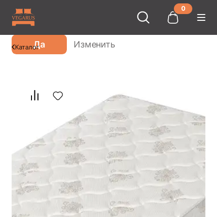
0
Ваш город
Москва
?
Да
Изменить
Каталог