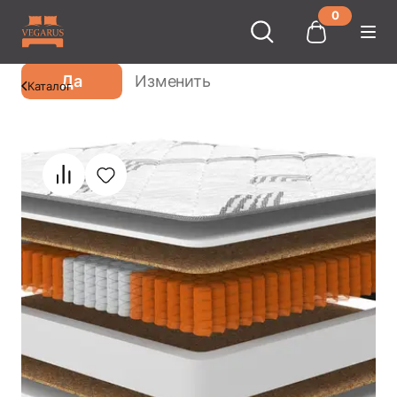
0
Ваш город
Москва
?
Да
Изменить
Каталог