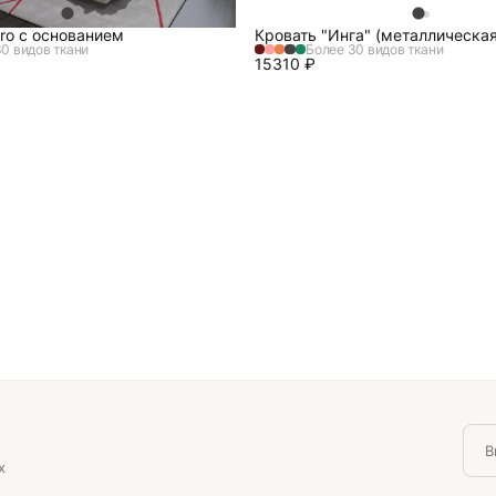
ro c основанием
Кровать "Инга" (металлическая
0 видов ткани
Более 30 видов ткани
15310
₽
х