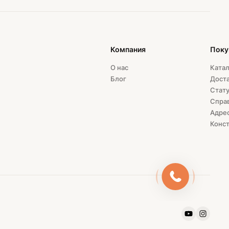
Компания
Поку
О нас
Катал
Блог
Доста
Стату
Спра
Адрес
Конст