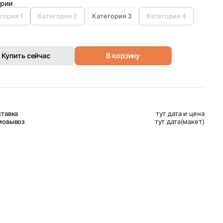
ории
гория 1
Категория 2
Категория 3
Категория 4
Купить сейчас
В корзину
тавка
тут дата и цена
мовывоз
тут дата(макет)