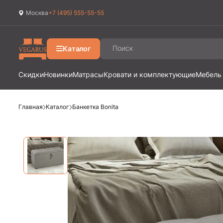
Москва
+7 (495) 555-55-55
Ваш город
Москва
?
Каталог
Да
Изменить
Скидки
Новинки
Матрасы
Кровати и комплектующие
Мебель
Главная
Каталог
Банкетка Bonita