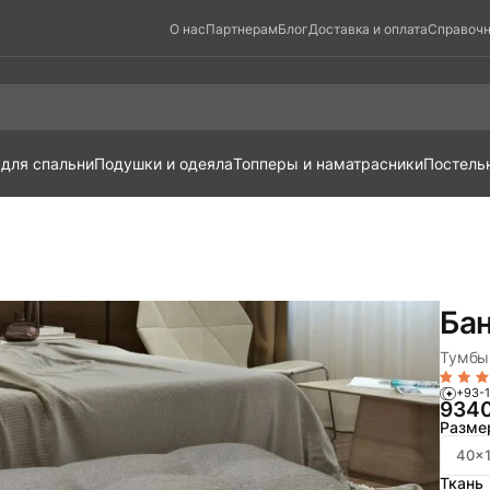
О нас
Партнерам
Блог
Доставка и оплата
Справочн
 для спальни
Подушки и одеяла
Топперы и наматрасники
Постель
Бан
Тумбы 
+93-1
934
Разме
40x1
Ткань