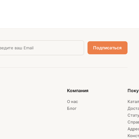
Компания
Поку
О нас
Катал
Блог
Доста
Стату
Спра
Адрес
Конст