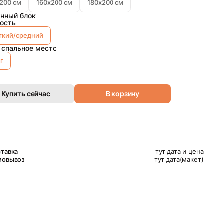
200 см
160х200 см
180х200 см
нный блок
ость
ткий/средний
 спальное место
кг
Купить сейчас
В корзину
тавка
тут дата и цена
мовывоз
тут дата(макет)