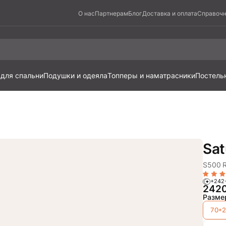
О нас
Партнерам
Блог
Доставка и оплата
Справочн
 для спальни
Подушки и одеяла
Топперы и наматрасники
Постель
Sat
S500 R
+242
242
Разме
70*2