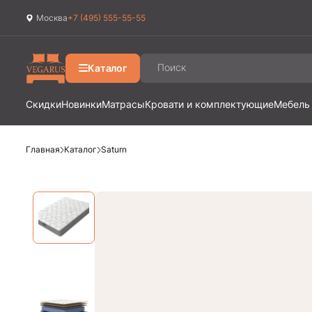
Москва
+7 (495) 555-55-55
Ваш город
Москва
?
Каталог
Да
Изменить
Скидки
Новинки
Матрасы
Кровати и комплектующие
Мебель
Главная
Каталог
Saturn