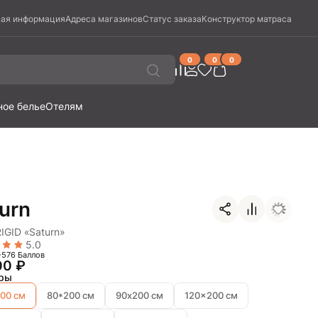
ая информация
Адреса магазинов
Статус заказа
Конструктор матраса
0
0
0
ное белье
Отелям
urn
IGID «Saturn»
5.0
-576 Баллов
00
₽
ры
00 см
80*200 см
90х200 см
120x200 см