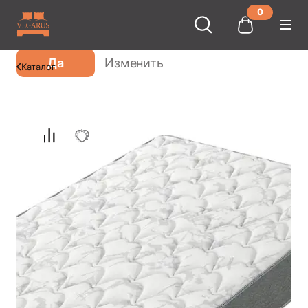
0
Ваш город
Москва
?
Да
Изменить
Каталог