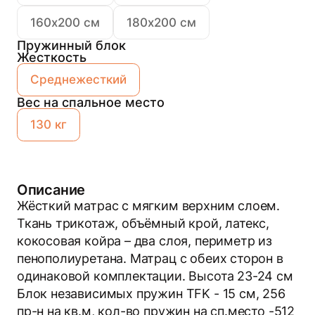
160х200 см
180х200 см
Пружинный блок
Жесткость
Среднежесткий
Вес на спальное место
130 кг
Описание
Жёс­ткий мат­рас с мяг­ким вер­хним сло­ем.
Ткань трикотаж, объёмный крой, латекс,
кокосовая койра – два слоя, периметр из
пенополиуретана. Матрац с обеих сторон в
одинаковой комплектации. Высота 23-24 см
Блок независимых пружин TFK - 15 см, 256
пр-н на кв.м, кол-во пружин на сп.место -512