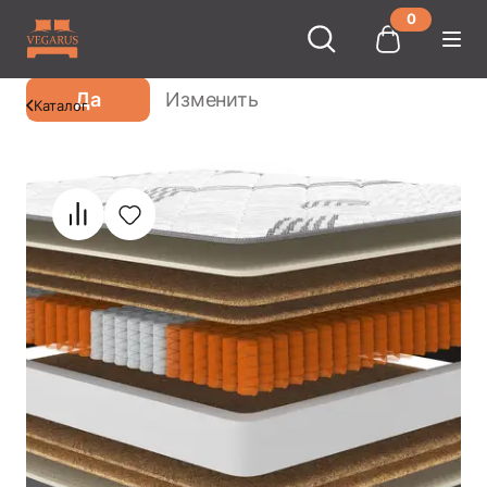
0
Ваш город
Москва
?
Да
Изменить
Каталог