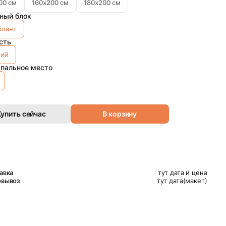
00 см
160х200 см
180х200 см
ный блок
тлант
сть
ний
спальное место
Купить сейчас
В корзину
авка
тут дата и цена
вывоз
тут дата(макет)