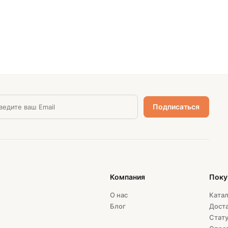
Компания
Поку
О нас
Катал
Блог
Доста
Стату