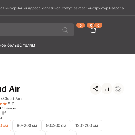
ая информация
Адреса магазинов
Статус заказа
Конструктор матраса
0
0
0
ное белье
Отелям
d Air
«Cloud Air»
5.0
43 Баллов
0
₽
ы
0 см
80*200 см
90х200 см
120x200 см