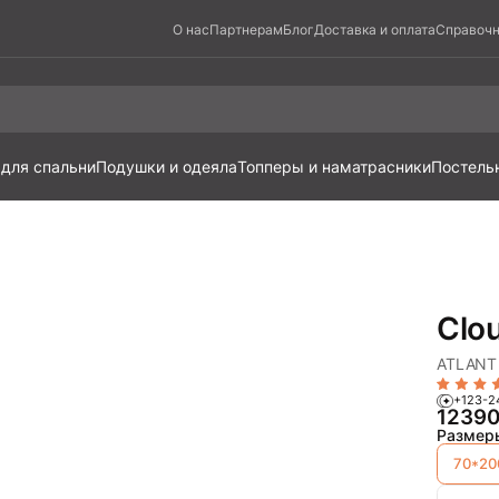
О нас
Партнерам
Блог
Доставка и оплата
Справочн
 для спальни
Подушки и одеяла
Топперы и наматрасники
Постель
Clou
ATLANT 
+123-2
1239
Размер
70*20