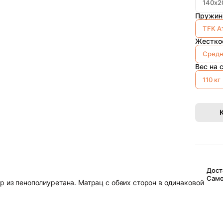
140х2
Пружин
TFK А
Жестко
Сред
Вес на 
110 кг
Дост
Само
р из пенополиуретана. Матрац с обеих сторон в одинаковой