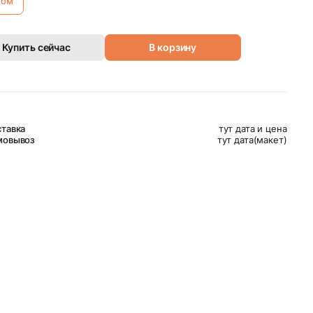
ном
Купить сейчас
В корзину
тавка
тут дата и цена
мовывоз
тут дата(макет)