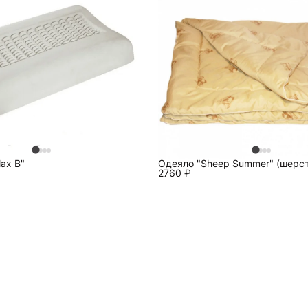
ax B"
Одеяло "Sheep Summer" (шерст
2760
₽