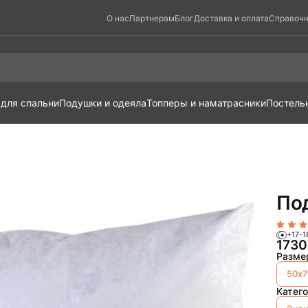
О нас
Партнерам
Блог
Доставка и оплата
Справочн
 для спальни
Подушки и одеяла
Топперы и наматрасники
Постель
По
+17-1
173
Разме
50х7
Катег