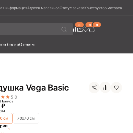
ая информация
Адреса магазинов
Статус заказа
Конструктор матраса
0
0
0
ное белье
Отелям
душка Vega Basic
5.0
8 Баллов
0
₽
ры
0 см
70х70 см
ории