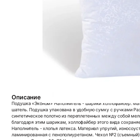
Описание
Подушка «Эконом» Наполнитель - шарики холлофайбер. Мат
шатель. Подушка упакована в удобную сумку с ручками Ра
синтетическое полотно из переплетенных между собой ме
благодаря этим шарикам, холлофайбер этого вида сохраня
Наполнитель - хлопья латекса. Материал упругий, износоу
ламинированная с пенополиуретаном. Чехол №2 (съемный)-