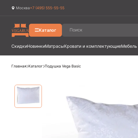
Москва
+7 (495) 555-55-55
Ваш город
Москва
?
Каталог
Да
Изменить
Скидки
Новинки
Матрасы
Кровати и комплектующие
Мебель
Главная
Каталог
Подушка Vega Basic