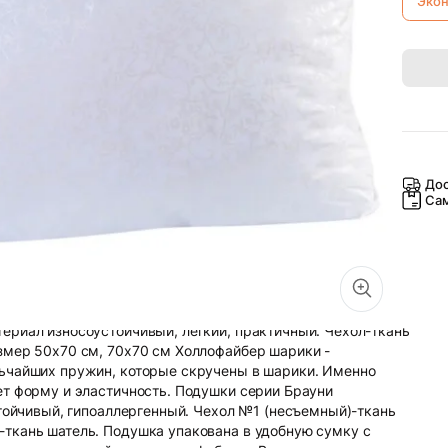
Эко
Дос
Са
ериал износоустойчивый, легкий, практичный. Чехол-ткань
змер 50х70 см, 70х70 см Холлофайбер шарики -
льчайших пружин, которые скручены в шарики. Именно
ет форму и эластичность. Подушки серии Брауни
стойчивый, гипоаллергенный. Чехол №1 (несъемный)-ткань
ткань шатель. Подушка упакована в удобную сумку с