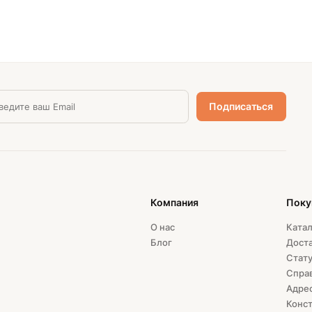
Компания
Поку
О нас
Катал
Блог
Доста
Стату
Спра
Адрес
Конст