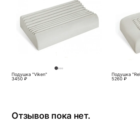
Подушка "Viken"
Подушка "Rel
3450
₽
5260
₽
Отзывов пока нет.