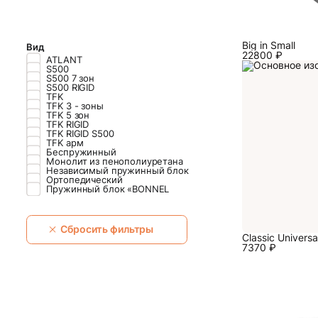
Big in Small
Вид
22800
₽
ATLANT
S500
S500 7 зон
S500 RIGID
TFK
TFK 3 - зоны
TFK 5 зон
TFK RIGID
TFK RIGID S500
TFK арм
Беспружинный
Монолит из пенополиуретана
Независимый пружинный блок
Ортопедический
Пружинный блок «BONNEL
Сбросить фильтры
Classiс Universa
7370
₽