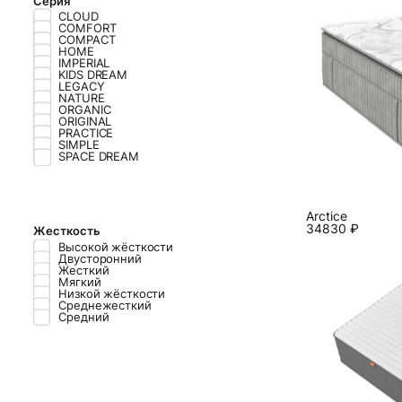
Серия
CLOUD
COMFORT
COMPACT
HOME
IMPERIAL
KIDS DREAM
LEGACY
NATURE
ORGANIC
ORIGINAL
PRACTICE
SIMPLE
SPACE DREAM
Arctice
34830
₽
Жесткость
Высокой жёс­ткос­ти
Двусторонний
Жесткий
Мягкий
Низ­кой жёс­ткос­ти
Среднежесткий
Средний