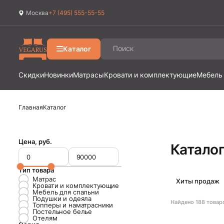
Москва
+7 (495) 555-55-55
Ваш город
Москва
?
Каталог
Да
Изменить
Скидки
Новинки
Матрасы
Кровати и комплектующие
Мебель
Главная
Каталог
Цена, руб.
Катало
Тип товара
Матрас
Хиты продаж
Кровати и комплектующие
Мебель для спальни
Подушки и одеяла
Найдено
188
товар
Топперы и наматрасники
Постельное белье
Отелям