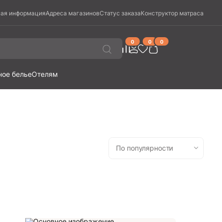
ая информация
Адреса магазинов
Статус заказа
Конструктор матраса
0
0
0
ное белье
Отелям
По популярности