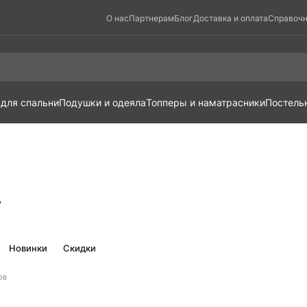
О нас
Партнерам
Блог
Доставка и оплата
Справочн
 для спальни
Подушки и одеяла
Топперы и наматрасники
Постель
г
Новинки
Скидки
ов