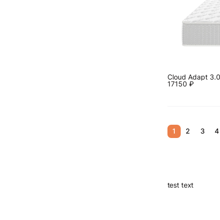
Cloud Adapt 3.
17150
₽
1
2
3
4
test text