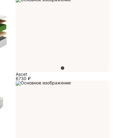
Ascet
6730
₽