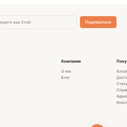
Компания
Поку
О нас
Катал
Блог
Доста
Стату
Спра
Адрес
Конст