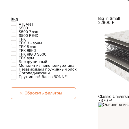
Big in Small
Вид
22800
₽
ATLANT
S500
S500 7 зон
S500 RIGID
TFK
TFK 3 - зоны
TFK 5 зон
TFK RIGID
TFK RIGID S500
TFK арм
Беспружинный
Монолит из пенополиуретана
Независимый пружинный блок
Ортопедический
Пружинный блок «BONNEL
Сбросить фильтры
Classiс Universa
7370
₽