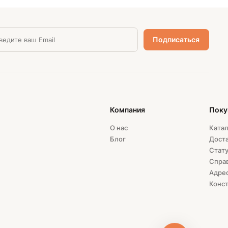
Компания
Поку
О нас
Катал
Блог
Доста
Стату
Спра
Адрес
Конст