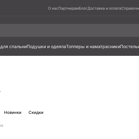
О нас
Партнерам
Блог
Доставка и оплата
Справочн
 для спальни
Подушки и одеяла
Топперы и наматрасники
Постель
г
Новинки
Скидки
ов