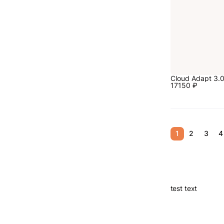
Cloud Adapt 3.
17150
₽
1
2
3
4
test text