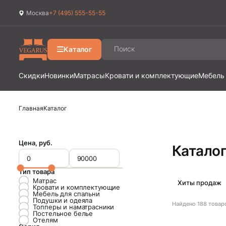
Москва
+7 (495) 555-55-55
Ваш город
Москва
?
Каталог
Да
Изменить
Скидки
Новинки
Матрасы
Кровати и комплектующие
Мебель
Главная
Каталог
Цена, руб.
Катало
Тип товара
Матрас
Хиты продаж
Кровати и комплектующие
Мебель для спальни
Подушки и одеяла
Найдено
188
товар
Топперы и наматрасники
Постельное белье
Отелям