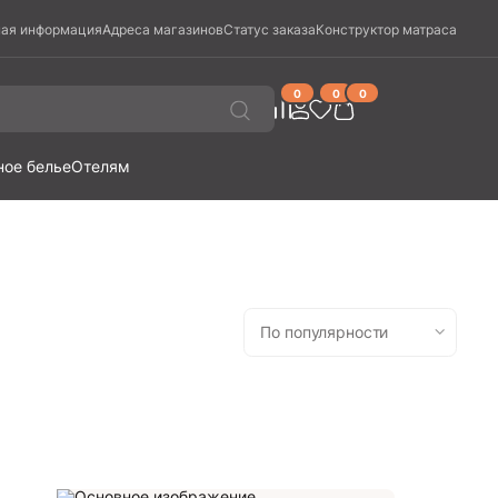
ая информация
Адреса магазинов
Статус заказа
Конструктор матраса
0
0
0
ное белье
Отелям
По популярности