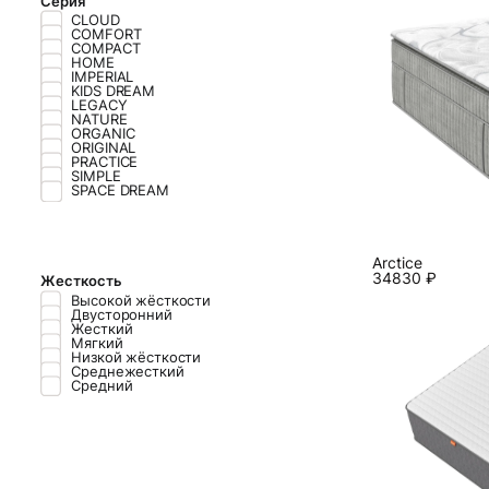
Серия
CLOUD
COMFORT
COMPACT
HOME
IMPERIAL
KIDS DREAM
LEGACY
NATURE
ORGANIC
ORIGINAL
PRACTICE
SIMPLE
SPACE DREAM
Arctice
34830
₽
Жесткость
Высокой жёс­ткос­ти
Двусторонний
Жесткий
Мягкий
Низ­кой жёс­ткос­ти
Среднежесткий
Средний