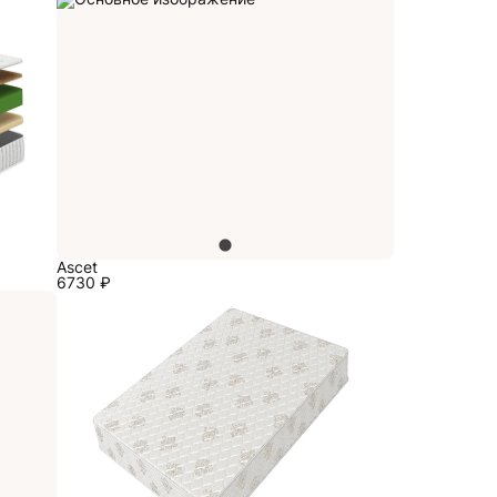
Ascet
6730
₽